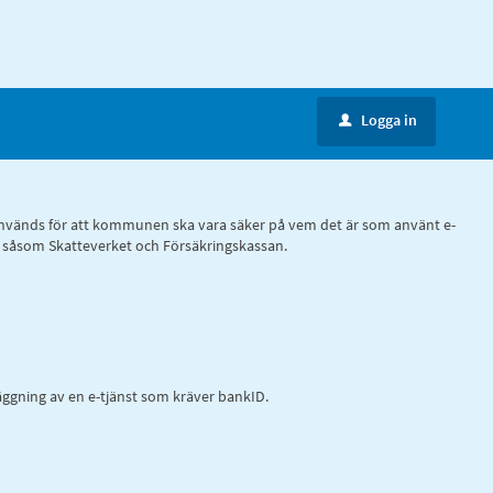
Logga in
u
ID, används för att kommunen ska vara säker på vem det är som använt e-
r, såsom Skatteverket och Försäkringskassan.
ggning av en e-tjänst som kräver bankID.