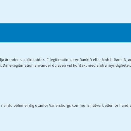
 följa ärenden via Mina sidor. E-legitimation, t ex BankID eller Mobilt Bank
 sidor. Din e-legitimation använder du även vid kontakt med andra myndighete
r när du befinner dig utanför Vänersborgs kommuns nätverk eller för handlä