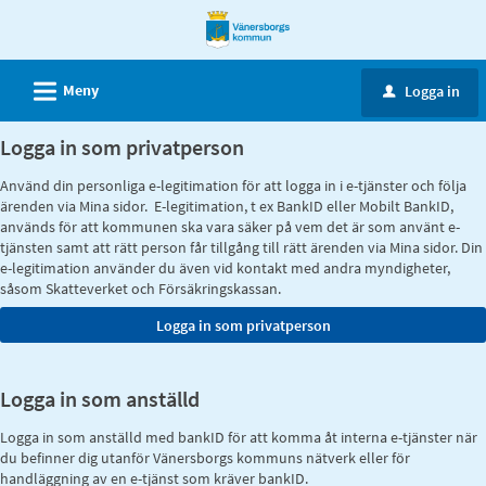
Välkommen
till
e-
L
Meny
Logga in
u
tjänster
-
Logga in som privatperson
Vänersborgs
Använd din personliga e-legitimation för att logga in i e-tjänster och följa
kommun
ärenden via Mina sidor. E-legitimation, t ex BankID eller Mobilt BankID,
används för att kommunen ska vara säker på vem det är som använt e-
tjänsten samt att rätt person får tillgång till rätt ärenden via Mina sidor. Din
e-legitimation använder du även vid kontakt med andra myndigheter,
såsom Skatteverket och Försäkringskassan.
Logga in som anställd
Logga in som anställd med bankID för att komma åt interna e-tjänster när
du befinner dig utanför Vänersborgs kommuns nätverk eller för
handläggning av en e-tjänst som kräver bankID.