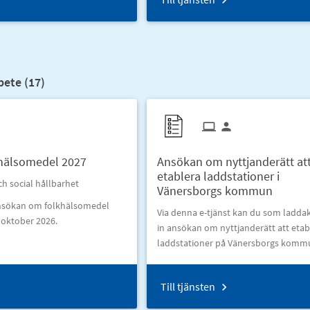
bete (
17
)
hälsomedel 2027
Ansökan om nyttjanderätt at
etablera laddstationer i
ch social hållbarhet
Vänersborgs kommun
ansökan om folkhälsomedel
Via denna e-tjänst kan du som laddak
 oktober 2026.
in ansökan om nyttjanderätt att etab
laddstationer på Vänersborgs komm
Till tjänsten