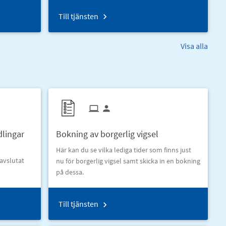
Till tjänsten
Visa alla
dlingar
Bokning av borgerlig vigsel
Här kan du se vilka lediga tider som finns just
 avslutat
nu för borgerlig vigsel samt skicka in en bokning
på dessa.
Till tjänsten