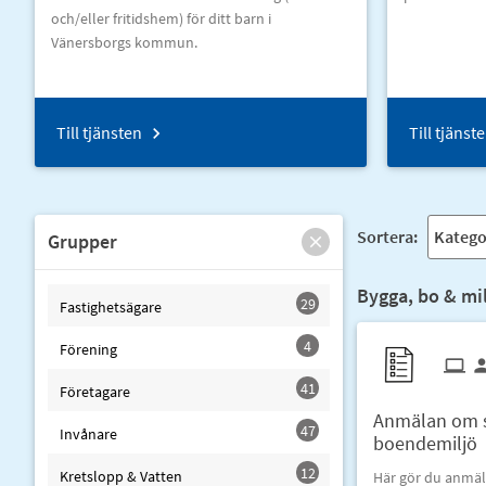
och/eller fritidshem) för ditt barn i
Vänersborgs kommun.
Till tjänsten
Till tjänst
Sortera:
Grupper
Bygga, bo & mil
29
Fastighetsägare
4
Förening
41
Företagare
Anmälan om s
47
Invånare
boendemiljö
12
Kretslopp & Vatten
Här gör du anmäl