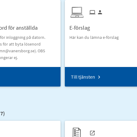
ord för anställda
E-förslag
för inloggning på datorn.
Här kan du lämna e-förslag
 för att byta lösenord
amn@vanersborg.se). OBS
gerar ej.
Till tjänsten
(
7
)