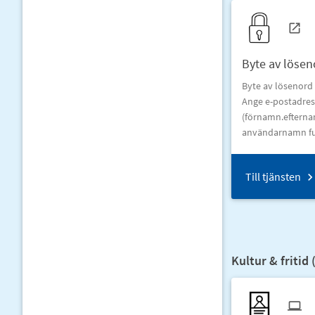
Byte av lösen
Byte av lösenord 
Ange e-postadress
(förnamn.eftern
användarnamn fun
Till tjänsten
Kultur & fritid 