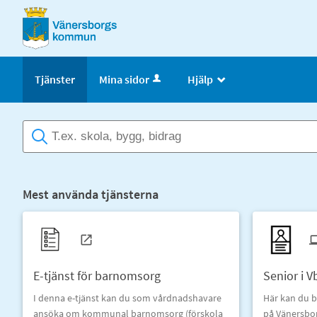
Välkommen
till
e-
tjänster
Tjänster
Mina sidor
Hjälp
_
-
Vänersborgs
kommun
Mest använda tjänsterna
E-tjänst för barnomsorg
Senior i V
I denna e-tjänst kan du som vårdnadshavare
Här kan du b
ansöka om kommunal barnomsorg (förskola
på Vänersb