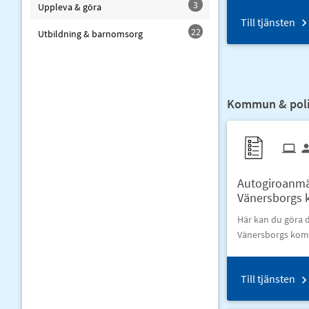
3
Uppleva & göra
Till tjänsten
22
Utbildning & barnomsorg
Kommun & polit
Autogiroanmä
Vänersborgs
Här kan du göra d
Vänersborgs ko
Till tjänsten