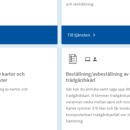
och renhållning.
Till tjänsten
v kartor och
Beställning/avbeställning av
ster
trädgårdskärl
ing av kartor och
Här kan du anmäla samt säga upp di
trädgårdskärl. Vi tömmer trädgårdsav
varannan vecka mellan april och no
Kärlet rymmer 370 liter och får inneh
komposterbart trädgårdsavfall om 1
hämtning