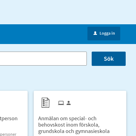
Logga in
u
Sök
tperson
Anmälan om special- och
behovskost inom förskola,
grundskola och gymnasieskola
tpersoner