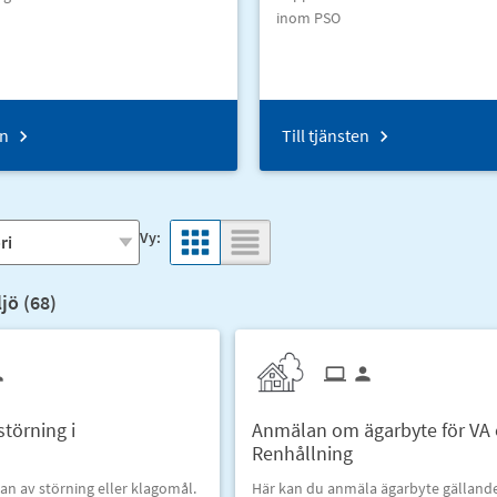
inom PSO
en
Till tjänsten
Vy:
jö (
68
)
törning i
Anmälan om ägarbyte för VA
Renhållning
an av störning eller klagomål.
Här kan du anmäla ägarbyte gälland