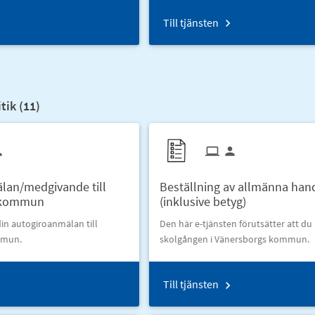
Till tjänsten
ik (
11
)
lan/medgivande till
Beställning av allmänna han
 kommun
(inklusive betyg)
in autogiroanmälan till
Den här e-tjänsten förutsätter att du
mmun.
skolgången i Vänersborgs kommun.
Till tjänsten