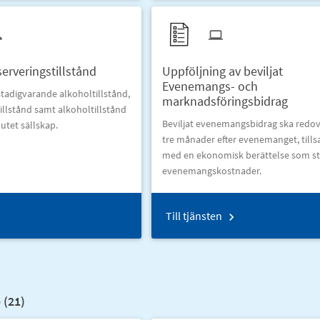
rveringstillstånd
Uppföljning av beviljat
Evenemangs- och
tadigvarande alkoholtillstånd,
marknadsföringsbidrag
ltillstånd samt alkoholtillstånd
Beviljat evenemangsbidrag ska redov
lutet sällskap.
tre månader efter evenemanget, til
med en ekonomisk berättelse som st
evenemangskostnader.
Till tjänsten
 (
21
)