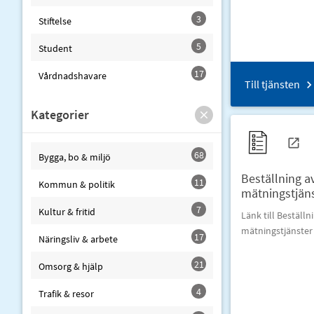
3
Stiftelse
5
Student
17
Vårdnadshavare
Till tjänsten
Kategorier
68
Bygga, bo & miljö
Beställning a
11
Kommun & politik
mätningstjän
7
Kultur & fritid
Länk till Beställn
mätningstjänster
17
Näringsliv & arbete
21
Omsorg & hjälp
4
Trafik & resor