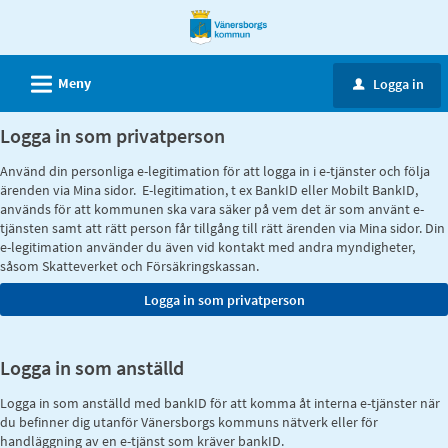
Välkommen
till
e-
L
Meny
Logga in
u
tjänster
-
Logga in som privatperson
Vänersborgs
Använd din personliga e-legitimation för att logga in i e-tjänster och följa
kommun
ärenden via Mina sidor. E-legitimation, t ex BankID eller Mobilt BankID,
används för att kommunen ska vara säker på vem det är som använt e-
tjänsten samt att rätt person får tillgång till rätt ärenden via Mina sidor. Din
e-legitimation använder du även vid kontakt med andra myndigheter,
såsom Skatteverket och Försäkringskassan.
Logga in som anställd
Logga in som anställd med bankID för att komma åt interna e-tjänster när
du befinner dig utanför Vänersborgs kommuns nätverk eller för
handläggning av en e-tjänst som kräver bankID.