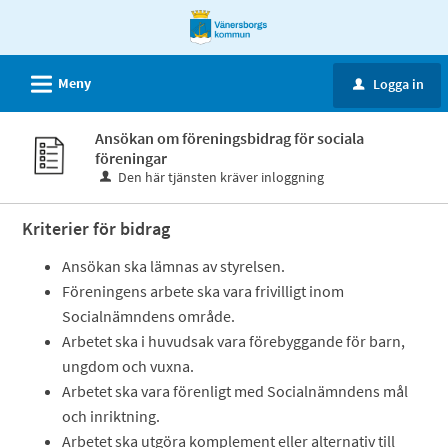
Välkommen
till
e-
L
Meny
Logga in
u
tjänster
-
Ansökan om föreningsbidrag för sociala
Vänersborgs
föreningar
kommun
Den här tjänsten kräver inloggning
Kriterier för bidrag
Ansökan ska lämnas av styrelsen.
Föreningens arbete ska vara frivilligt inom
Socialnämndens område.
Arbetet ska i huvudsak vara förebyggande för barn,
ungdom och vuxna.
Arbetet ska vara förenligt med Socialnämndens mål
och inriktning.
Arbetet ska utgöra komplement eller alternativ till