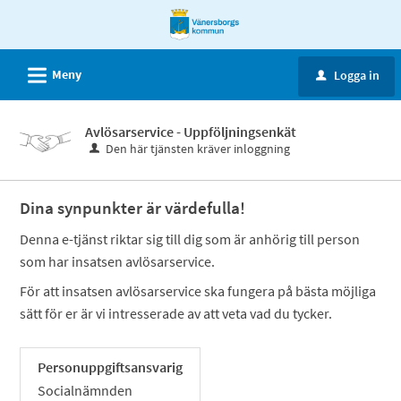
Välkommen
till
e-
L
Meny
Logga in
u
tjänster
-
Avlösarservice - Uppföljningsenkät
Vänersborgs
Den här tjänsten kräver inloggning
kommun
Dina synpunkter är värdefulla!
Denna e-tjänst riktar sig till dig som är anhörig till person
som har insatsen avlösarservice.
För att insatsen avlösarservice ska fungera på bästa möjliga
sätt för er är vi intresserade av att veta vad du tycker.
Personuppgiftsansvarig
Socialnämnden