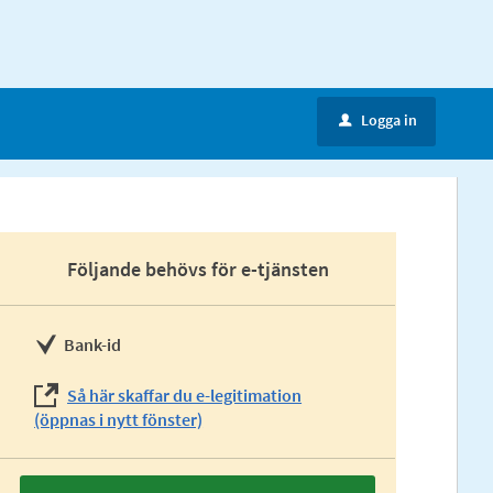
Logga in
u
Följande behövs för e-tjänsten
Bank-id
Så här skaffar du e-legitimation
(öppnas i nytt fönster)