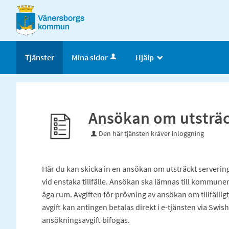
Välkommen
till
e-
tjänster
Tjänster
Mina sidor
Hjälp
_
-
Vänersborgs
kommun
Ansökan om utsträc
Den här tjänsten kräver inloggning
Här du kan skicka in en ansökan om utsträckt servering
vid enstaka tillfälle. Ansökan ska lämnas till kommunen 
äga rum. Avgiften för prövning av ansökan om tillfällig
avgift kan antingen betalas direkt i e-tjänsten via Swish
ansökningsavgift bifogas.