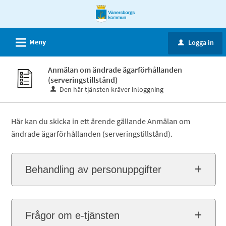
Välkommen
till
e-
L
Meny
Logga in
u
tjänster
-
Anmälan om ändrade ägarförhållanden
Vänersborgs
(serveringstillstånd)
kommun
Den här tjänsten kräver inloggning
Här kan du skicka in ett ärende gällande Anmälan om
ändrade ägarförhållanden (serveringstillstånd).
Behandling av personuppgifter
Frågor om e-tjänsten